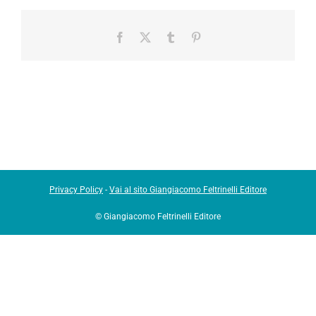
Facebook
X
Tumblr
Pinterest
Privacy Policy
-
Vai al sito Giangiacomo Feltrinelli Editore
© Giangiacomo Feltrinelli Editore