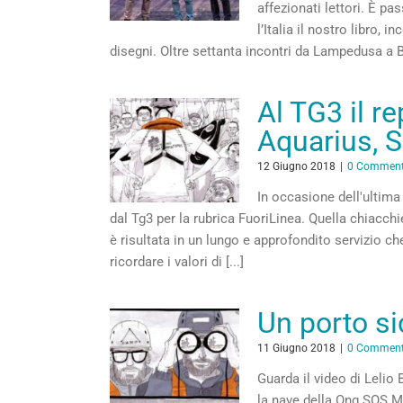
affezionati lettori. È p
l’Italia il nostro libro,
disegni. Oltre settanta incontri da Lampedusa a Bo
Al TG3 il r
Aquarius, 
12 Giugno 2018
|
0 Comment
In occasione dell'ultima 
dal Tg3 per la rubrica FuoriLinea. Quella chiacch
è risultata in un lungo e approfondito servizio c
ricordare i valori di [...]
Un porto si
11 Giugno 2018
|
0 Comment
Guarda il video di Leli
la nave della Ong SOS 