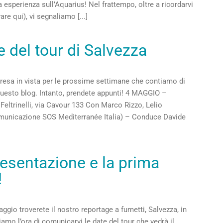
 esperienza sull’Aquarius! Nel frattempo, oltre a ricordarvi
are qui), vi segnaliamo [...]
e del tour di Salvezza
resa in vista per le prossime settimane che contiamo di
uesto blog. Intanto, prendete appunti! 4 MAGGIO –
Feltrinelli, via Cavour 133 Con Marco Rizzo, Lelio
unicazione SOS Mediterranée Italia) – Conduce Davide
esentazione e la prima
!
ggio troverete il nostro reportage a fumetti, Salvezza, in
diamo l’ora di comunicarvi le date del tour che vedrà il