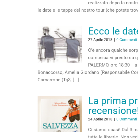
realizzato dopo la nostra
le date e le tappe del nostro tour (che potete trov
Ecco le dat
27 Aprile 2018
|
0 Commenti
C’è ancora qualche sorp
comunicarvi presto su q
PALERMO, ore 18:30 - la 
Bonaccorso, Amelia Giordano (Responsabile Com
Camarrone (Tg3, [...]
La prima pr
recensione
24 Aprile 2018
|
0 Commenti
Ci siamo quasi! Dal 3 ma
tutte le librerie. Non ve