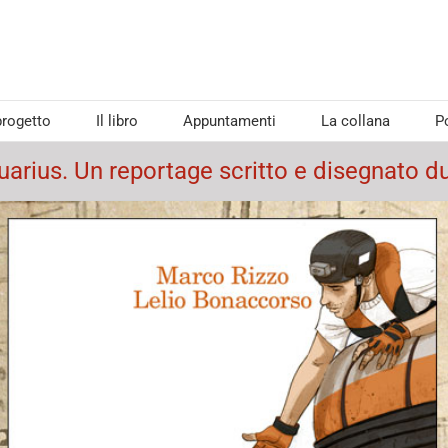
 progetto
Il libro
Appuntamenti
La collana
P
Aquarius. Un reportage scritto e disegnato 