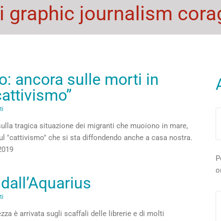
i graphic journalism corag
: ancora sulle morti in
cattivismo”
ti
ulla tragica situazione dei migranti che muoiono in mare,
E sul "cattivismo" che si sta diffondendo anche a casa nostra.
 2019
P
o
 dall’Aquarius
ti
a è arrivata sugli scaffali delle librerie e di molti