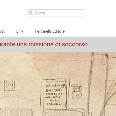
Cerca
per:
ost
Link
Feltrinelli Editore
durante una missione di soccorso