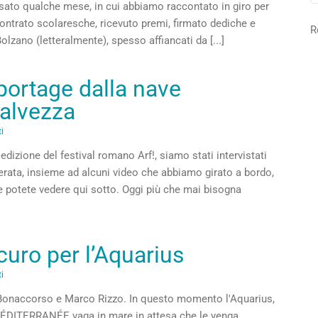
assato qualche mese, in cui abbiamo raccontato in giro per
 incontrato scolaresche, ricevuto premi, firmato dediche e
R
lzano (letteralmente), spesso affiancati da [...]
eportage dalla nave
Salvezza
i
edizione del festival romano Arf!, siamo stati intervistati
ierata, insieme ad alcuni video che abbiamo girato a bordo,
he potete vedere qui sotto. Oggi più che mai bisogna
curo per l’Aquarius
i
o Bonaccorso e Marco Rizzo. In questo momento l'Aquarius,
MÉDITERRANÉE vaga in mare in attesa che le venga